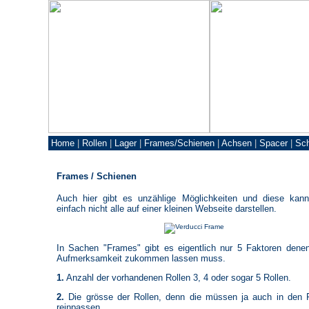
Home
|
Rollen
|
Lager
|
Frames/Schienen
|
Achsen
|
Spacer
|
Sc
Frames / Schienen
Auch hier gibt es unzählige Möglichkeiten und diese kan
einfach nicht alle auf einer kleinen Webseite darstellen.
In Sachen "Frames" gibt es eigentlich nur 5 Faktoren den
Aufmerksamkeit zukommen lassen muss.
1.
Anzahl der vorhandenen Rollen 3, 4 oder sogar 5 Rollen.
2.
Die grösse der Rollen, denn die müssen ja auch in den
reinpassen.