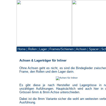
Home
|
Rollen
|
Lager
|
Frames/Schienen
|
Achsen
|
Spacer
|
Sc
Achsen & Lagerträger für Inliner
Ohne Achsen geht es nicht, es sind die Bindeglieder zwisch
Frame, den Rollen und dem Lager darin.
Es gibt diese je nach Hersteller und Lagergrösse in n
unzähligen Auführungen. Hauptsächlich wird auch hier in
Grössen 6mm & 8mm Achse unterschieden.
Dabei ist die 8mm Variante sicher die wohl am weitesten verbr
Ausführung.