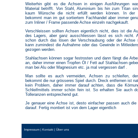
Weiterhin gibt es die Achsen in einigen Ausführungen wa
Material betrifft. Von Stahl, Aluminium bis hin zum Titan sin
kaum Wünsche die nicht erfüllt werden können. In der 
bekommt man im gut sortiertem Fachhandel aber immer gen
zum Inliner / Frame passende Achse einzeln nachgekauft.
Verschleissen sollten Achsen eigentlich nicht, dies ist die A
des Lagers, aber ganz ausschliessen lässt es sich nicht. A
schon durch das lösen der Verschraubung oder der Achse 
kann zumindest die Aufnahme oder das Gewinde in Mitleiden
gezogen werden.
Stahlachsen können sogar festrosten und dann fängt die Arbei
an, daher immer einen Tropfen Öl / Fett auf Stahlachsen geb
man bei Alu oder Magnesium etc. ja mal vergessen darf .
Man sollte es auch vermeiden, Achsen zu schleifen, de
bekommt die nur grösseres Spiel durch. Dreck entfernen ist nat
kein Problem, daher immer darauf achten, dass die Körnu
Schleifmittels immer schön fein ist. So erhalten Sie auch do
Tolleranzen entsprechend gut.
Je genauer eine Achse ist, desto einfacher passen auch die
darauf. Fertig montiert ist von dem Lager eigentlich
Impressum
|
Kontakt
|
Über uns